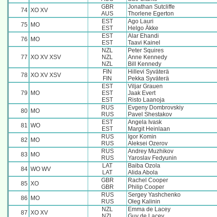
GBR
Jonathan Sutcliffe
74
XO XV
AUS
Thorlene Egerton
EST
Ago Lauri
75
MO
EST
Helgo Äkke
EST
Alar Ehandi
76
MO
EST
Taavi Kainel
NZL
Peter Squires
77
XO XV XSV
NZL
Anne Kennedy
NZL
Bill Kennedy
FIN
Hillevi Syväterä
78
XO XV XSV
FIN
Pekka Syväterä
EST
Viljar Grauen
79
MO
EST
Jaak Evert
EST
Risto Laanoja
RUS
Evgeny Dombrovskiy
80
MO
RUS
Pavel Shestakov
EST
Angela Ivask
81
WO
EST
Margit Heinlaan
RUS
Igor Komin
82
MO
RUS
Aleksei Ozerov
RUS
Andrey Muzhikov
83
MO
RUS
Yaroslav Fedyunin
LAT
Baiba Ozola
84
WO WV
LAT
Alida Abola
GBR
Rachel Cooper
85
XO
GBR
Philip Cooper
RUS
Sergey Yashchenko
86
MO
RUS
Oleg Kalinin
NZL
Emma de Lacey
87
XO XV
NZL
Guy de Lacey