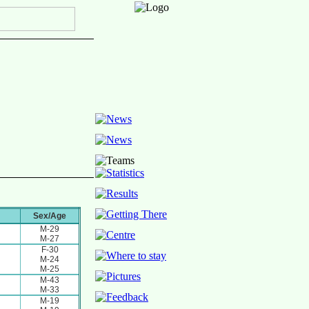
Sex/Age
M-29
M-27
F-30
M-24
M-25
M-43
M-33
M-19