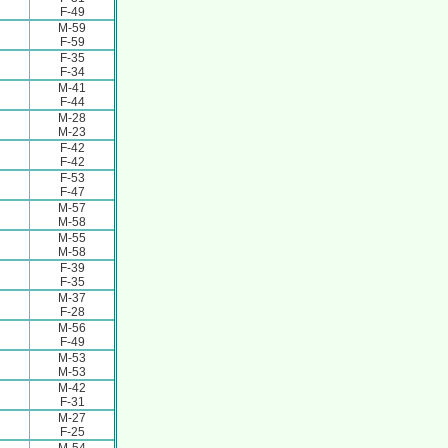
F-49
M-59
F-59
F-35
F-34
M-41
F-44
M-28
M-23
F-42
F-42
F-53
F-47
M-57
M-58
M-55
M-58
F-39
F-35
M-37
F-28
M-56
F-49
M-53
M-53
M-42
F-31
M-27
F-25