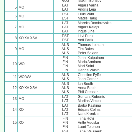
RUS
Maxim Borisov
LAT
Aigars Varna
5
MO
LAT
Andris Leja
EST
Erkki Vähi
6
MO
EST
Madis Haug
LAT
Mareks Dombrovskis
7
MO
LAT
Aigars Kalejs
LAT
Ingus Line
EST
Liivi Parik
8
XO XV XSV
EST
Anti Parik
AUS
Thomas Lothian
9
MO
AUS
Tim Bates
AUS
Peter Sexton
FIN
Jenni Kaipainen
FIN
Maria Arminen
10
WO
FIN
Mari Soini
FIN
Henna Väistö
AUS
Christine Fyffe
11
WO WV
AUS
Joan Corner
AUS
Ian Booth
12
XO XV XSV
AUS
Anna Booth
AUS
Phil Creaser
LAT
Guntars Rubenis
13
MO
LAT
Martins Vimba
LAT
Baiba Kaskina
14
XO
LAT
Edgars Celms
LAT
Ivars Krenklis
FIN
Tiina Hovi
15
XO
FIN
Antte Vuosku
FIN
Lauri Tolonen
EST
Tanel Veisserik