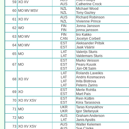
AUS
Rod Phillips
59
XO XV
AUS
Catherine Crock
NZL
Michael Wood
60
MO MV MSV
NZL
Tony Gazley
AUS
Richard Robinson
61
XO XV
NZL
Vivienne Prince
FIN
Jonna Jansson
62
WO
FIN
jonna jansson
FIN
Iiro Kakko
63
MO MV
CAN
Jocelyn Corbeil
EST
Aleksander Pritsik
64
MO MV
EST
Jaak Väärsi
LAT
Valerijs Sturis
65
MO
LAT
Valdemars Sturis
EST
Marko Veisson
67
MO
EST
Pearu Kuusk
EST
Jüri-Ott Salm
LAT
Rolands Laveikis
LAT
Andris Kosmacevs
68
XO XV
LAT
Inita Bistrova
LAT
Peteris Zarins
EST
Merle Rohtla
69
XO
EST
Mart Pais
EST
Rein Küttim
70
XO XV XSV
EST
Kiira Tarassova
UKR
Taras Konyukhov
71
MO
UKR
Igor Stefanyuk
AUS
Graham Anderson
72
MO
LAT
Janis Apsitis
AUS
Walter Kelemen
73
XO XV XSV
AUS
Sue Clarke