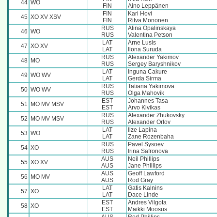
44
WO
FIN
Aino Leppänen
FIN
Kari Hovi
45
XO XV XSV
FIN
Ritva Mononen
RUS
Alina Opalinskaya
46
WO
RUS
Valentina Petson
LAT
Arne Lusis
47
XO XV
LAT
Ilona Suruda
RUS
Alexander Yakimov
48
MO
RUS
Sergey Baryshnikov
LAT
Inguna Cakure
49
WO WV
LAT
Gerda Sirma
RUS
Tatiana Yakimova
50
WO WV
RUS
Olga Mahovik
EST
Johannes Tasa
51
MO MV MSV
EST
Arvo Kivikas
RUS
Alexander Zhukovsky
52
MO MV MSV
RUS
Alexander Orlov
LAT
Ilze Lapina
53
WO
LAT
Zane Rozenbaha
RUS
Pavel Sysoev
54
XO
RUS
Irina Safronova
AUS
Neil Phillips
55
XO XV
AUS
Jane Phillips
AUS
Geoff Lawford
56
MO MV
AUS
Rod Gray
LAT
Gatis Kalnins
57
XO
LAT
Dace Linde
EST
Andres Vilgota
58
XO
EST
Maikki Moosus