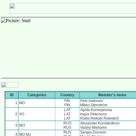
ID
Categories
Country
Member's name
FIN
Petri Aaltonen
1
MO
FIN
Mikko Stenström
LAT
Agrita Kornejanova
2
XO
LAT
Ingus Petersons
LAT
Raitis Rieksts Riekstinš
RUS
Alexander Konstantinov
3
MO
RUS
Vasiliy Misharev
RUS
Sergey Doronin
4
MO MJ