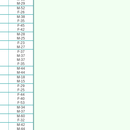
M-29
M-52
F-26
M-38
F-35
F-45
F-42
M-28
M-25
F-23
M-27
F-37
M-37
M-37
F-35
M-44
M-44
M-18
M-15
F-29
F-25
F-44
F-40
F-53
M-34
M-37
M-60
F-32
M-42
M-44