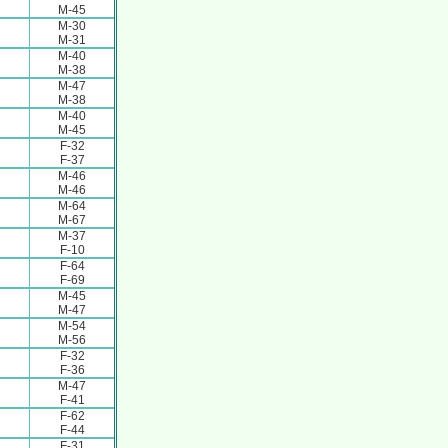
M-45
M-30
M-31
M-40
M-38
M-47
M-38
M-40
M-45
F-32
F-37
M-46
M-46
M-64
M-67
M-37
F-10
F-64
F-69
M-45
M-47
M-54
M-56
F-32
F-36
M-47
F-41
F-62
F-44
F-31