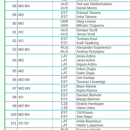
AUS
Ted van Geldermalsen
88
MO MV
AUS
Derek Morris
EST
Eduard Taivere
89
MO
EST
Artur Taivere
UKR
Oleg Leniuk
90
MO
UKR
Mihailo Truganov
AUS
Greigor Scott
91
XO
AUS
Jenny Scott
EST
Toomas Kuul
92
XO
EST
Kadi Taalberg
RUS
Alexander Kopelevich
93
MO MV
RUS
Andrey Fershalov
LAT
Ansis Actins
94
MO
LAT
Janis Actins
LAT
Aigars Actins
LAT
Arturs Zogla
95
MO
LAT
Gatis Zogla
EST
Jüri Kadaja
96
MO MV
EST
Toomas Liivamägi
EST
Mare Kitsnik
97
WO WV
EST
Ingrid Ranna
EST
Sander Blehner
98
XO
EST
Margit Blehner
CZE
Ondrej Herdegen
99
MO MV
CZE
Vilem Urbis
EST
Tiit Riisalo
100
MO MV
EST
Alar Nigul
LAT
Anita Biseniece
101
XO XV
LAT
Valdis Lukjanovs