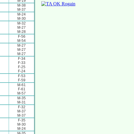
M-19
M-38
M-37
M-24
M-30
M-32
M-27
M-28
F-56
M-54
M-27
M-27
M-27
F-34
F-33
F-25
F-24
F-53
F-59
M-61
F-61
M-57
M-35
M-31
F-32
M-37
M-37
F-35
M-30
M-24
M-35