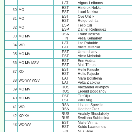
LAT
Aigars Leiboms
EST
Hindrek Nokkur
30
MO
EST
Lauri Nokkur
EST
Ove Uhtlik
31
MO
EST
Reigo Lehtla
ESP
Felip Gili
32
MO
ESP
Daniel Rodriguez
USA
Frank Boscoe
33
MO MV
FIN
Vesa Keinänen
LAT
Ilze Robalde
34
WO
LAT
Alvita Mirecka
EST
Urmas Laev
35
MO MV
EST
Aivar Meindok
EST
Enn Aedna
36
MO MV MSV
EST
Mati Tõnus
EST
Heiki Pajuste
37
XO
EST
Helis Pajuste
LAT
Mara Bolsteina
38
WO WV WSV
LAT
Velta Zjatkova
RUS
Alexander Arkhipov
39
MO MV
RUS
Leonid Bogdanov
EST
Tiit Olju
40
MO MV
EST
Paul Aug
RSA
Lisa de Speville
41
WO
RSA
Heather Graz
RUS
Anatoly Shostatskiy
42
XO XV
RUS
Svetlana Subbotina
EST
Malle Viilma
43
WO WV
EST
Koidu Laanemets
FIN
Miia Hovi