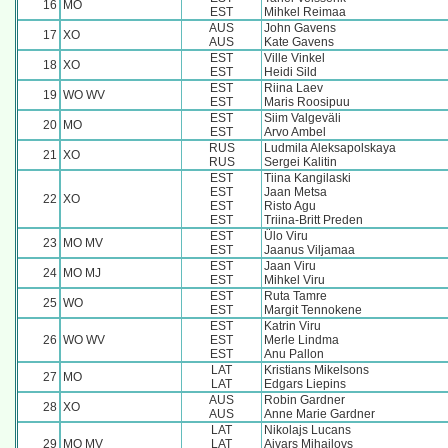
16
MO
EST
Mihkel Reimaa
AUS
John Gavens
17
XO
AUS
Kate Gavens
EST
Ville Vinkel
18
XO
EST
Heidi Sild
EST
Riina Laev
19
WO WV
EST
Maris Roosipuu
EST
Siim Valgeväli
20
MO
EST
Arvo Ambel
RUS
Ludmila Aleksapolskaya
21
XO
RUS
Sergei Kalitin
EST
Tiina Kangilaski
EST
Jaan Metsa
22
XO
EST
Risto Agu
EST
Triina-Britt Preden
EST
Ülo Viru
23
MO MV
EST
Jaanus Viljamaa
EST
Jaan Viru
24
MO MJ
EST
Mihkel Viru
EST
Ruta Tamre
25
WO
EST
Margit Tennokene
EST
Katrin Viru
26
WO WV
EST
Merle Lindma
EST
Anu Pallon
LAT
Kristians Mikelsons
27
MO
LAT
Edgars Liepins
AUS
Robin Gardner
28
XO
AUS
Anne Marie Gardner
LAT
Nikolajs Lucans
29
MO MV
LAT
Aivars Mihailovs