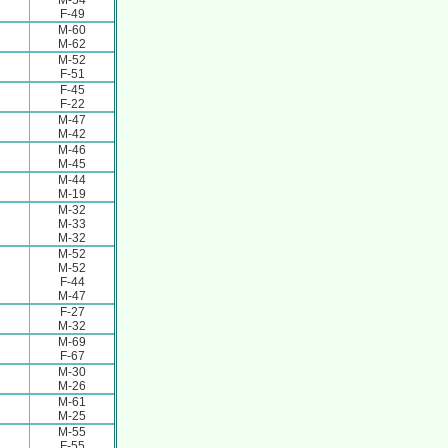
M-54
F-49
M-60
M-62
M-52
F-51
F-45
F-22
M-47
M-42
M-46
M-45
M-44
M-19
M-32
M-33
M-32
M-52
M-52
F-44
M-47
F-27
M-32
M-69
F-67
M-30
M-26
M-61
M-25
M-55
F-55