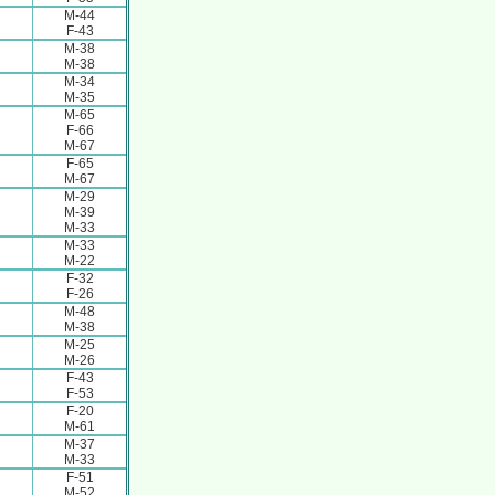
M-44
F-43
M-38
M-38
M-34
M-35
M-65
F-66
M-67
F-65
M-67
M-29
M-39
M-33
M-33
M-22
F-32
F-26
M-48
M-38
M-25
M-26
F-43
F-53
F-20
M-61
M-37
M-33
F-51
M-52